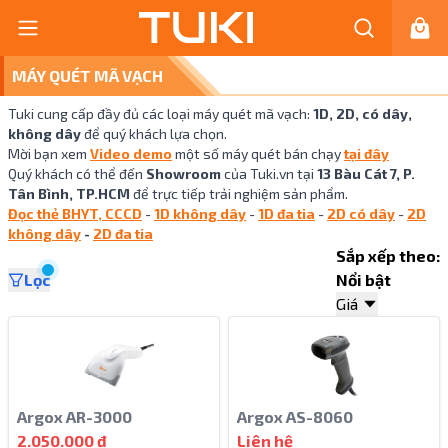
MÁY QUÉT MÃ VẠCH
Tuki cung cấp đầy đủ các loại máy quét mã vạch:
1D, 2D, có dây,
không dây
để quý khách lựa chọn.
Mời bạn xem
Video demo
một số máy quét bán chạy
tại đây
Quý khách có thể đến
Showroom
của Tuki.vn tại
13 Bàu Cát 7, P.
Tân Bình, TP.HCM
để trực tiếp trải nghiệm sản phẩm.
Đọc thẻ BHYT, CCCD
-
1D không dây
-
1D đa tia
-
2D có dây
-
2D
không dây
-
2D đa tia
Sắp xếp theo:
Lọc
Nổi bật
Giá
Argox AR-3000
Argox AS-8060
2.050.000 ₫
Liên hệ