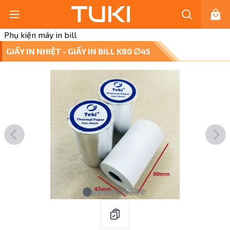
Phụ kiện máy in bill
GIẤY IN NHIỆT - GIẤY IN BILL K80 ∅45