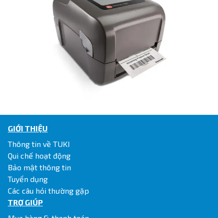
GIỚI THIỆU
Thông tin về TUKI
Qui chế hoạt động
Bảo mật thông tin
Tuyển dụng
Các câu hỏi thường gặp
TRỢ GIÚP
Mua hàng & thanh toán