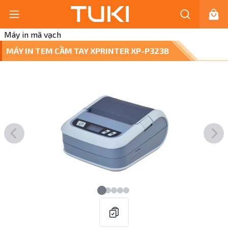
Máy in mã vạch
MÁY IN TEM CẦM TAY XPRINTER XP-P323B