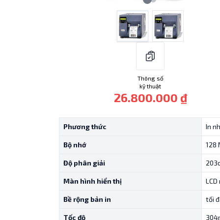
Thông số
kỹ thuật
26.800.000 ₫
Phương thức
In n
Bộ nhớ
128 
Độ phân giải
203d
Màn hình hiển thị
LCD
Bề rộng bản in
tối 
Tốc độ
304