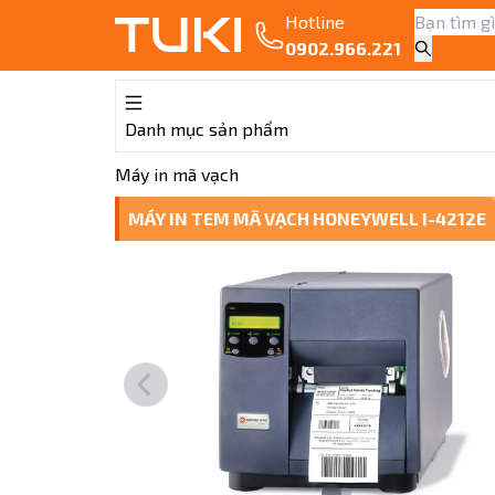
Hotline
0902.966.221
Danh mục sản phẩm
Máy in mã vạch
MÁY IN TEM MÃ VẠCH HONEYWELL I-4212E