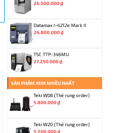
26.500.000 ₫
Datamax I-4212e Mark II
26.800.000 ₫
TSC TTP-346MU
27.250.000 ₫
SẢN PHẨM XEM NHIỀU NHẤT
Teki W08 (Thẻ rung order)
5.800.000 ₫
Teki W20 (Thẻ rung order)
5.200.000 ₫