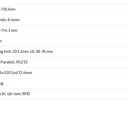
-118.1mm
thiểu 6.4mm
-114.3 mm
m
g kính 203.2mm, lõi 38-76 mm
 Parallel, RS232
.6x320.5x472.4mm
kg
cắt, lột tem, RFID