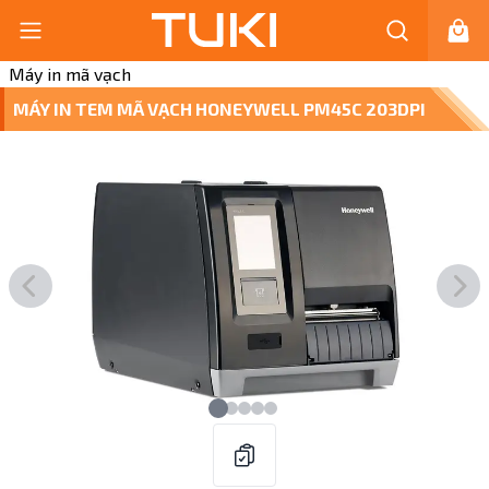
Máy in mã vạch
MÁY IN TEM MÃ VẠCH HONEYWELL PM45C 203DPI