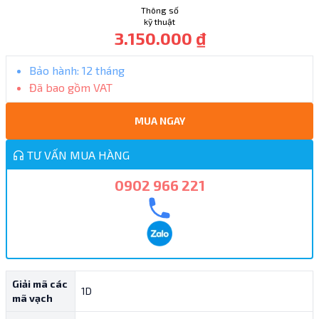
Thông số
kỹ thuật
3.150.000 ₫
Bảo hành:
12 tháng
Đã bao gồm VAT
MUA NGAY
TƯ VẤN MUA HÀNG
0902 966 221
Giải mã các
1D
mã vạch