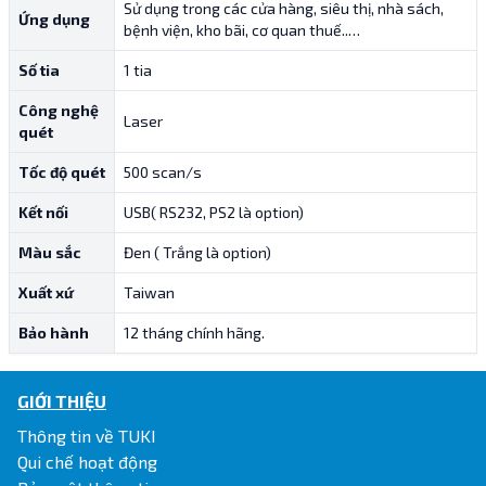
Sử dụng trong các cửa hàng, siêu thị, nhà sách,
Ứng dụng
bệnh viện, kho bãi, cơ quan thuế..…
Số tia
1 tia
Công nghệ
Laser
quét
Tốc độ quét
500 scan/s
Kết nối
USB( RS232, PS2 là option)
Màu sắc
Đen ( Trắng là option)
Xuất xứ
Taiwan
Bảo hành
12 tháng chính hãng.
GIỚI THIỆU
Thông tin về TUKI
Qui chế hoạt động