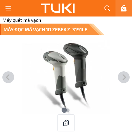
Máy quét mã vạch
MÁY ĐỌC MÃ VẠCH 1D ZEBEX Z-3191LE