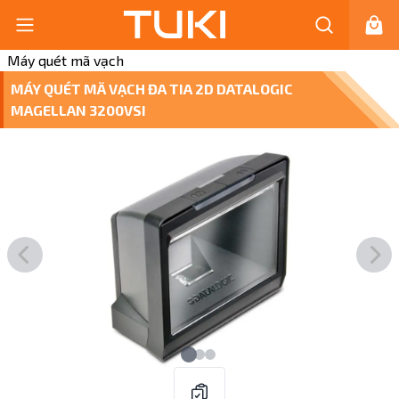
Máy quét mã vạch
MÁY QUÉT MÃ VẠCH ĐA TIA 2D DATALOGIC
MAGELLAN 3200VSI