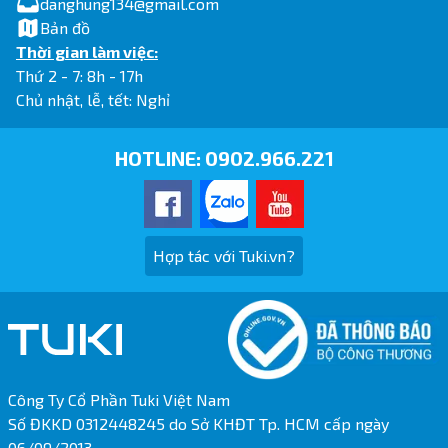
danghung134@gmail.com
Bản đồ
Thời gian làm việc:
Thứ 2 - 7: 8h - 17h
Chủ nhật, lễ, tết: Nghỉ
HOTLINE:
0902.966.221
Hợp tác với Tuki.vn?
Công Ty Cổ Phần Tuki Việt Nam
Số ĐKKD 0312448245 do Sở KHĐT Tp. HCM cấp ngày
06/09/2013