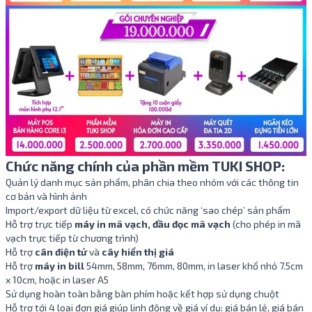
Chức năng chính của phần mềm TUKI SHOP:
Quản lý danh mục sản phẩm, phân chia theo nhóm với các thông tin
cơ bản và hình ảnh
Import/export dữ liệu từ excel, có chức năng ‘sao chép’ sản phẩm
Hỗ trợ trực tiếp
máy in mã vạch, đầu đọc mã vạch
(cho phép in mã
vạch trực tiếp từ chương trình)
Hỗ trợ
cân điện tử
và
cây hiển thị giá
Hỗ trợ
máy in bill
54mm, 58mm, 76mm, 80mm, in laser khổ nhỏ 7.5cm
x 10cm, hoặc in laser A5
Sử dụng hoàn toàn bằng bàn phím hoặc kết hợp sử dụng chuột
Hỗ trợ tới 4 loại đơn giá giúp linh động về giá ví dụ: giá bán lẻ, giá bán