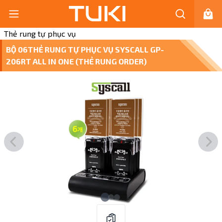
Thẻ rung tự phục vụ
BỘ 06THẺ RUNG TỰ PHỤC VỤ SYSCALL GP-
206RT ALL IN ONE (THẺ RUNG ORDER)