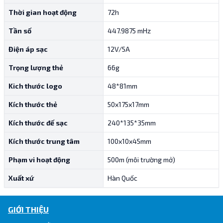
Thời gian hoạt động
72h
Tần số
447.9875 mHz
Điện áp sạc
12V/5A
Trọng lượng thẻ
66g
Kich thước logo
48*81mm
Kích thước thẻ
50x175x17mm
Kích thước đế sạc
240*135*35mm
Kích thước trung tâm
100x10x45mm
Phạm vi hoạt động
500m (môi trường mở)
Xuất xứ
Hàn Quốc
GIỚI THIỆU