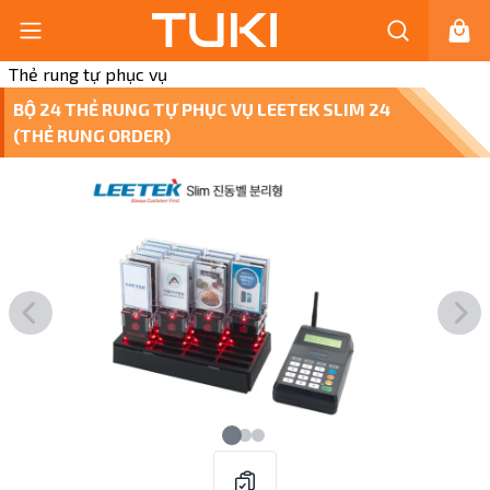
Thẻ rung tự phục vụ
BỘ 24 THẺ RUNG TỰ PHỤC VỤ LEETEK SLIM 24
(THẺ RUNG ORDER)