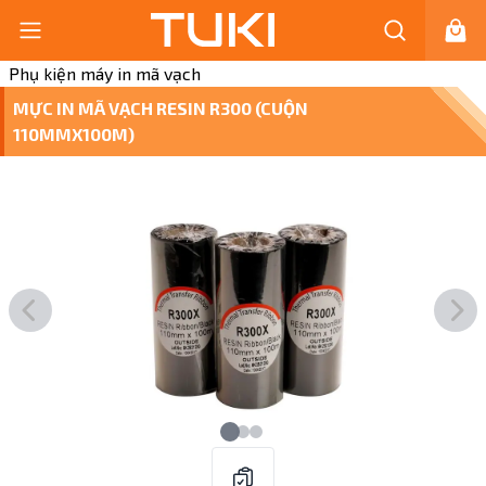
Phụ kiện máy in mã vạch
MỰC IN MÃ VẠCH RESIN R300 (CUỘN
110MMX100M)