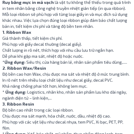
Ruy băng mực in mã vạch
là vật tư không thể thiếu trong quá trình
in tem nhãn bằng công nghệ truyền nhiệt gián tiếp (in qua ribbon).
Mỗi loại ribbon sẽ phù hợp với từng loại giấy in và mục đích sử dụng
khác nhau. Việc lựa chọn đúng loại ribbon giúp đảm bảo chất lượng
bản in, tiết kiệm chi phí và tăng độ bền tem nhãn.
1. Ribbon Wax
Giá thành thấp, tiết kiệm chi phí.
Phù hợp với giấy decal thường (decal giấy).
Chất lượng in rõ nét, thích hợp với nhu cầu lưu trữ ngắn hạn.
Dễ phai khi gặp ma sát, nhiệt độ hoặc nước.
*
Ứng dụng:
Siêu thị, cửa hàng bán lẻ, nhãn sản phẩm tiêu dùng,.....
2. Ribbon Wax/Resin
Độ bền cao hơn Wax, chịu được ma sát và nhiệt độ ở mức trung bình.
In rõ nét trên nhiều loại chất liệu như decal giấy, decal PVC.
Khả năng chống phai tốt hơn, không lem mực.
*
Ứng dụng:
Logistics, nhãn kho, nhãn sản phẩm lưu kho dài ngày,
ngành điện tử – linh kiện,...
3. Ribbon Resin
Độ bền cao nhất trong các loại ribbon.
Chịu được ma sát mạnh, hóa chất, nước, dầu, nhiệt độ cao.
Phù hợp với các vật liệu như decal nhựa, tem PVC, Xi bạc, PET, PP,
film.
*
Ứng dụng:
Y tế, hóa chất, mỹ phẩm, thực phẩm đông lạnh, tem