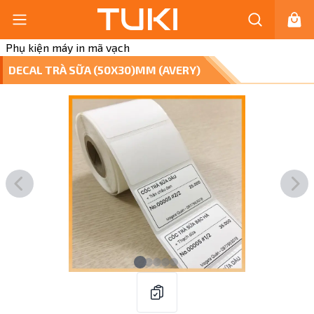
Phụ kiện máy in mã vạch
DECAL TRÀ SỮA (50X30)MM (AVERY)