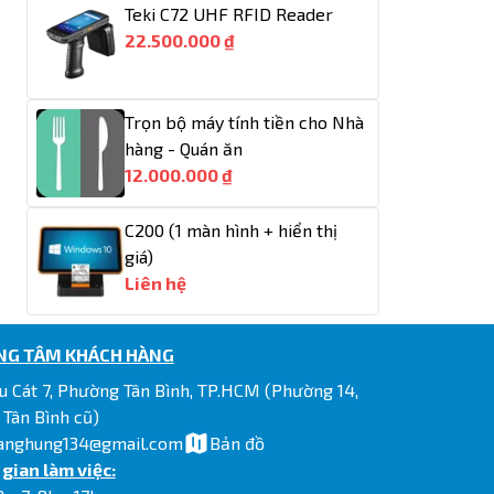
Teki C72 UHF RFID Reader
22.500.000 ₫
Trọn bộ máy tính tiền cho Nhà
hàng - Quán ăn
12.000.000 ₫
C200 (1 màn hình + hiển thị
giá)
Liên hệ
NG TÂM KHÁCH HÀNG
u Cát 7, Phường Tân Bình, TP.HCM (Phường 14,
 Tân Bình cũ)
anghung134@gmail.com
Bản đồ
 gian làm việc: