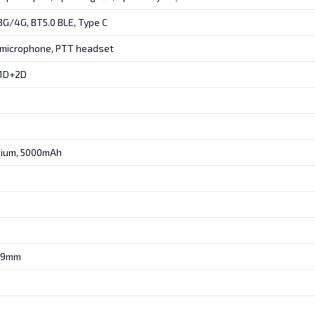
3G/4G, BT5.0 BLE, Type C
 microphone, PTT headset
 1D+2D
thium, 5000mAh
19mm