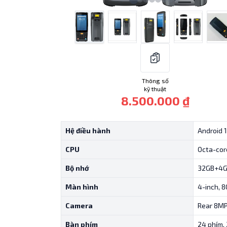
Thông số
kỹ thuật
8.500.000 ₫
Hệ điều hành
Android 
CPU
Octa-cor
Bộ nhớ
32GB+4
Màn hình
4-inch, 
Camera
Rear 8M
Bàn phím
24 phím, 