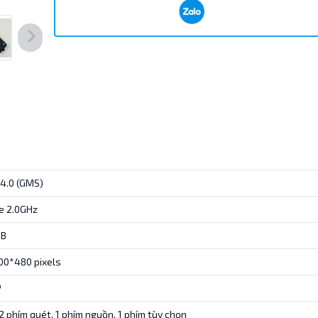
14.0 (GMS)
e 2.0GHz
GB
800*480 pixels
P
2 phím quét, 1 phím nguồn, 1 phím tùy chọn