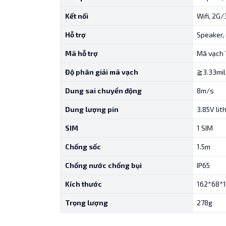
Kết nối
Wifi, 2G/
Hỗ trợ
Speaker,
Mã hỗ trợ
Mã vạch
Độ phân giải mã vạch
≧3.33mil
Dung sai chuyển động
8m/s
Dung lượng pin
3.85V li
SIM
1 SIM
Chống sốc
1.5m
Chống nước chống bụi
IP65
Kích thước
162*68*
Trọng lượng
278g