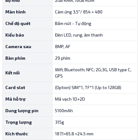
Bộ nhớ
2GB RAM, 16GB ROM
Màn hình
Cảm ứng 3,5''/ 854 × 480
Chế độ quét
Bấm nút - Tự động
Kiểu báo
Đèn LED, rung, âm thanh
Camera sau
8MP, AF
Bàn phím
29 phím
Wifi; Bluetooth; NFC; 2G;3G, USB type C,
Kết nối
GPS
Card slot
(Option) SIM*1, TF*1 (Up to 128GB)
Mã hỗ trợ
Mã vạch 1D+2D
Dung lượng pin
5100mAh
Trọng lượng
315g
Kích thước
187.1×65.8 ×24.5 mm