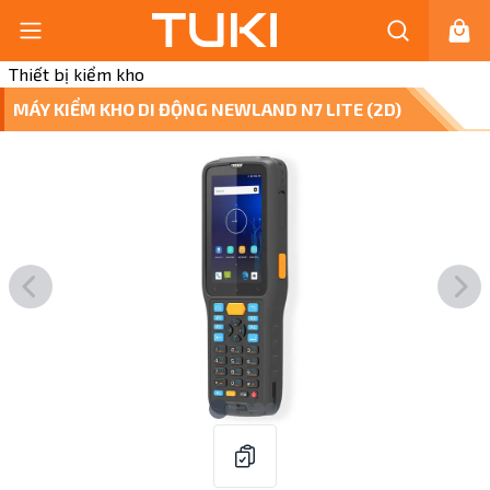
Thiết bị kiểm kho
MÁY KIỂM KHO DI ĐỘNG NEWLAND N7 LITE (2D)