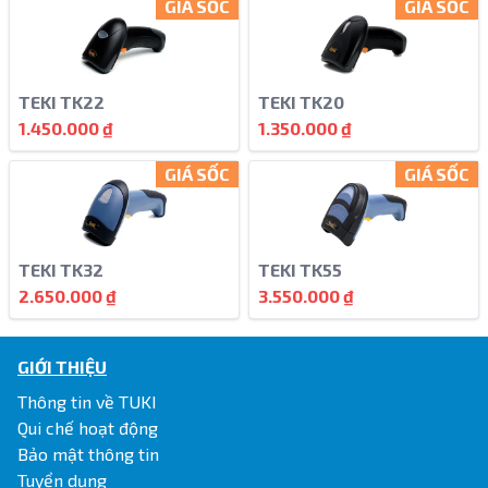
GIÁ SỐC
GIÁ SỐC
TEKI TK22
TEKI TK20
1.450.000 ₫
1.350.000 ₫
GIÁ SỐC
GIÁ SỐC
TEKI TK32
TEKI TK55
2.650.000 ₫
3.550.000 ₫
GIỚI THIỆU
Thông tin về TUKI
Qui chế hoạt động
Bảo mật thông tin
Tuyển dụng