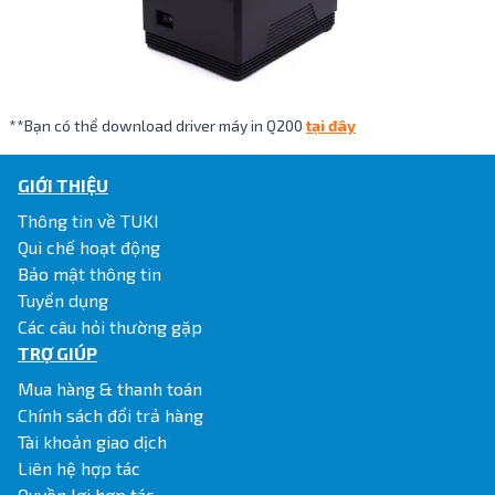
**Bạn có thể download driver máy in Q200
tại đây
GIỚI THIỆU
Thông tin về TUKI
Qui chế hoạt động
Bảo mật thông tin
Tuyển dụng
Các câu hỏi thường gặp
TRỢ GIÚP
Mua hàng & thanh toán
Chính sách đổi trả hàng
Tài khoản giao dịch
Liên hệ hợp tác
Quyền lợi hợp tác